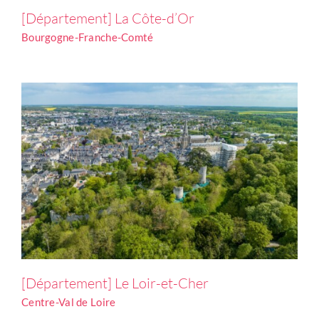
[Département] Le Loir-et-Cher
[Département] La Côte-d’Or
Centre-Val de Loire
Bourgogne-Franche-Comté
[Département] Le Loir-et-Cher
Centre-Val de Loire