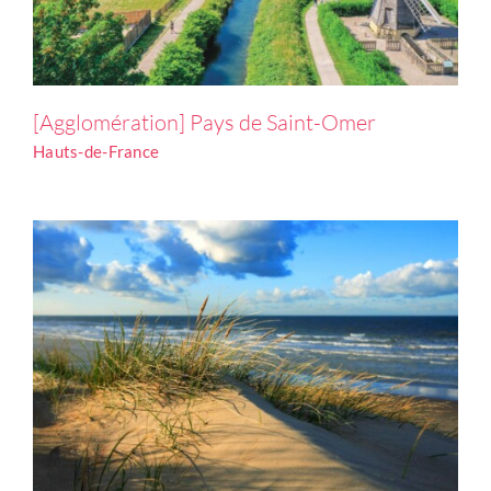
[Agglomération] Calais
[Agglomération] Pays de Saint-Omer
Hauts-de-France
Hauts-de-France