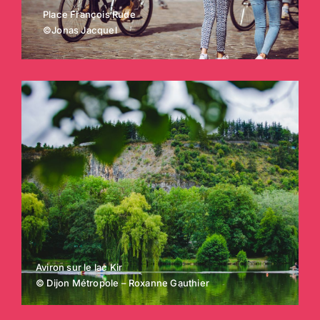
Place François Rude
©Jonas Jacquel
Aviron sur le lac Kir
© Dijon Métropole – Roxanne Gauthier