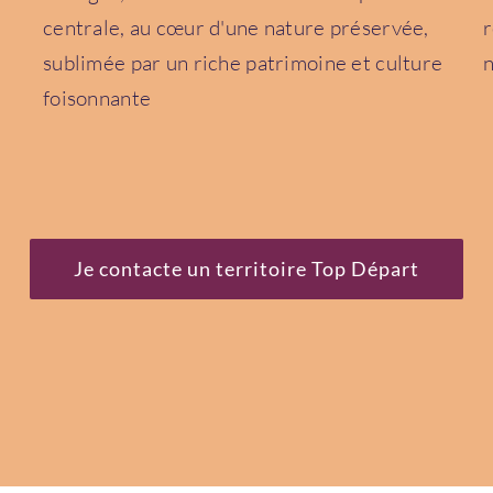
centrale, au cœur d'une nature préservée,
r
sublimée par un riche patrimoine et culture
n
foisonnante
Je contacte un territoire Top Départ