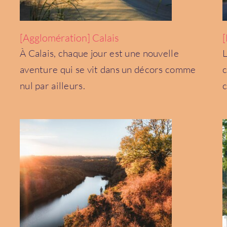
[Agglomération] Calais
À Calais, chaque jour est une nouvelle
L
aventure qui se vit dans un décors comme
c
[Département] L’Indre
Centre-Val de Loire
nul par ailleurs.
c