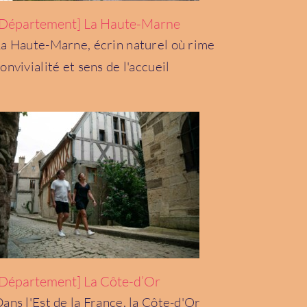
[Département] La Haute-Marne
a Haute-Marne, écrin naturel où rime
[Département] La Côte-d’Or
Bourgogne-Franche-Comté
onvivialité et sens de l'accueil
[Département] La Côte-d’Or
ans l'Est de la France, la Côte-d'Or