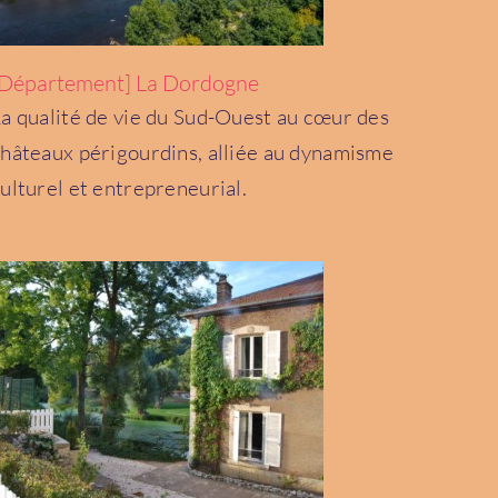
[Département] La Dordogne
a qualité de vie du Sud-Ouest au cœur des
hâteaux périgourdins, alliée au dynamisme
[Département] La Haute-Marne
Grand Est
ulturel et entrepreneurial.