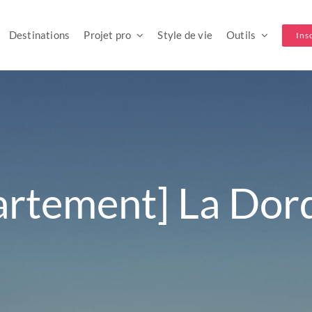
Destinations
Projet pro
Style de vie
Outils
Ins
artement] La Dor