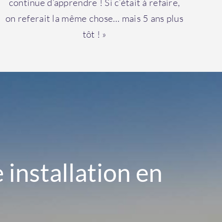
continue d’apprendre ! Si c’était à refaire,
on referait la même chose… mais 5 ans plus
tôt ! »
installation en