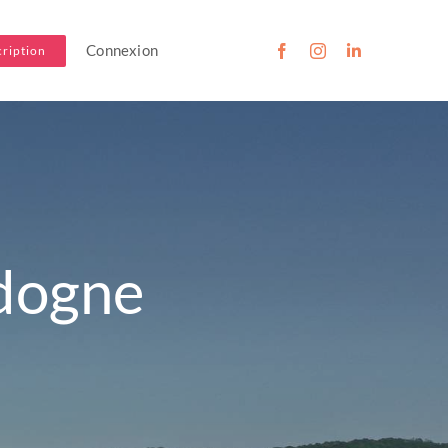
Connexion
cription
dogne