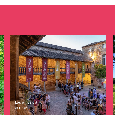
Les wines dating
© IVBD