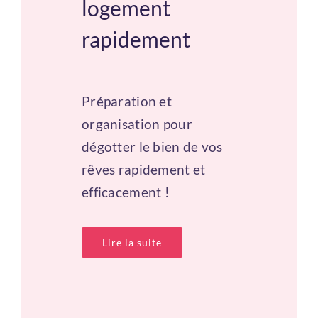
logement
rapidement
Vous n'avez pas de compte ?
Créez
en un maintenant !
Préparation et
organisation pour
dégotter le bien de vos
rêves rapidement et
efficacement !
Lire la suite