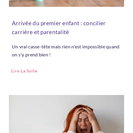
Se connecter
Vous n'avez pas de compte ?
Créez
Arrivée du premier enfant : concilier
en un maintenant !
carrière et parentalité
Un vrai casse-tête mais rien n'est impossible quand
on s'y prend bien !
Lire La Suite