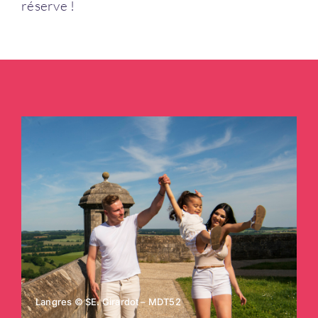
réserve !
Langres © SE. Girardot – MDT52