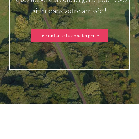
aider dans votre arrivée !
Se connecter
Votre message
*
Je contacte la conciergerie
Vous n'avez pas de compte ?
Créez
en un maintenant !
Envoyer ma
demande