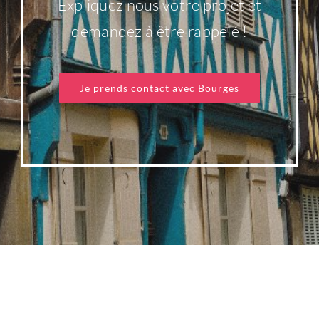
Expliquez nous votre projet et
demandez à être rappelé !
Envoyer ma
Je prends contact avec Bourges
demande