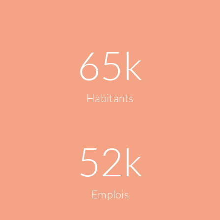
65
k
Habitants
52
k
Emplois