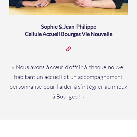
Sophie & Jean-Philippe
Cellule Accueil Bourges Vie Nouvelle
Contacter
un
« Nous avons à cœur d’offrir à chaque nouvel
territoire
habitant un accueil et un accompagnement
personnalisé pour l’aider à s’intégrer au mieux
Bienvenue !
à Bourges ! »
Si vous avez déjà un
compte, vous pouvez
vous
connecter
.
Email
*