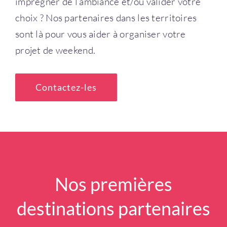
imprégner de l’ambiance et/ou valider votre
choix ? Nos partenaires dans les territoires
sont là pour vous aider à organiser votre
projet de weekend.
Contactez-les
Nos premières
destinations partenaires
[Agglomération] Pays de Saint-
Omer