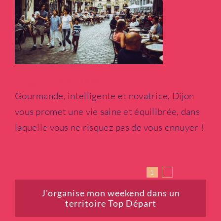
Si vous avez déjà un
compte, vous pouvez
Bienvenue !
vous
connecter
.
[Agglomération] Dijon
Email
*
Gourmande, intelligente et novatrice, Dijon
vous promet une vie saine et équilibrée, dans
laquelle vous ne risquez pas de vous ennuyer !
Mot de passe
*
1
2
Suivant
J'organise mon weekend dans un
territoire Top Départ
Rester connecté