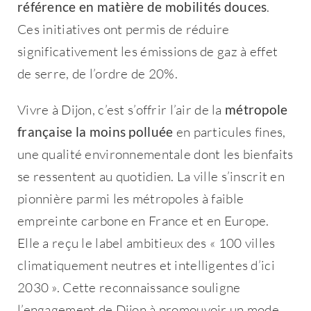
référence en matière de mobilités douces
.
Ces initiatives ont permis de réduire
Rester connecté
significativement les émissions de gaz à effet
de serre, de l’ordre de 20%.
Mot de passe oublié ?
Vivre à Dijon, c’est s’offrir l’air de la
métropole
française la moins polluée
en particules fines,
Se connecter
une qualité environnementale dont les bienfaits
se ressentent au quotidien. La ville s’inscrit en
Vous n'avez pas de compte ?
Créez
pionnière parmi les métropoles à faible
en un maintenant !
empreinte carbone en France et en Europe.
Elle a reçu le label ambitieux des « 100 villes
climatiquement neutres et intelligentes d’ici
2030 ». Cette reconnaissance souligne
l’engagement de Dijon à promouvoir un mode