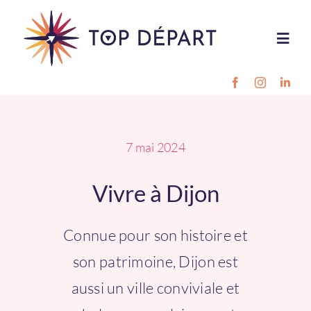
Passer
au
Toggl
contenu
Navig
Destinations
Projet pro
7 mai 2024
Vivre à Dijon
Style de vie
Connue pour son histoire et
Outils
son patrimoine, Dijon est
Inscription
aussi un ville conviviale et