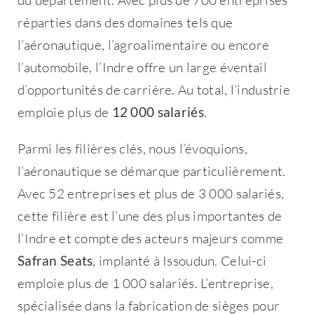
un
réparties dans des domaines tels que
l’aéronautique, l’agroalimentaire ou encore
territoire
l’automobile, l’Indre offre un large éventail
d’opportunités de carrière. Au total, l’industrie
Bienvenue !
emploie plus de
12 000 salariés
.
Si vous avez déjà un
compte, vous pouvez
Parmi les filières clés, nous l’évoquions,
vous
connecter
.
l’aéronautique se démarque particulièrement.
Email
*
Avec 52 entreprises et plus de 3 000 salariés,
cette filière est l’une des plus importantes de
l’Indre et compte des acteurs majeurs comme
Mot de passe
*
Safran Seats
, implanté à Issoudun. Celui-ci
emploie plus de 1 000 salariés. L’entreprise,
spécialisée dans la fabrication de sièges pour