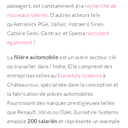
passagers, est constamment à la
recherche de
Rester connecté
nouveaux talents
. D’autres acteurs tels
qu’Astronics PGA, Vallair, Indraero Siren,
Catoire Semi, Centrair et Spema
recrutent
Mot de passe oublié ?
également
!
La
filière automobile
est un autre secteur clé
Se connecter
où travailler dans l’Indre. Elle comprend des
Votre message
*
entreprises telles qu’
Eurostyle Systems
à
Vous n'avez pas de compte ?
Créez
Châteauroux, spécialisée dans la conception et
en un maintenant !
la fabrication de pièces automobiles.
Fournissant des marques prestigieuses telles
que Renault, Volvo ou Opel, Eurostyle Systems
Envoyer ma
emploie
200 salariés
et représente un exemple
demande