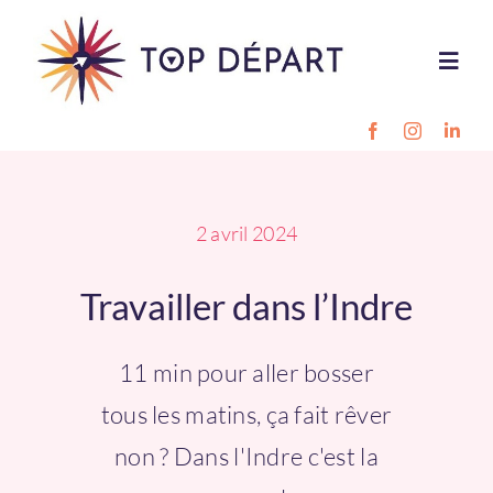
Passer
au
Toggl
contenu
Navig
Destinations
Projet pro
2 avril 2024
Travailler dans l’Indre
Style de vie
11 min pour aller bosser
Outils
tous les matins, ça fait rêver
Inscription
non ? Dans l'Indre c'est la