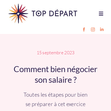
Passer
au
Toggl
contenu
Navig
Destinations
Projet pro
15 septembre 2023
Comment bien négocier
Style de vie
son salaire ?
Outils
Toutes les étapes pour bien
Inscription
se préparer à cet exercice