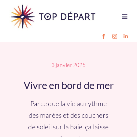
Passer
au
Toggl
contenu
Navig
Destinations
Projet pro
3 janvier 2025
Vivre en bord de mer
Style de vie
Parce que la vie au rythme
Outils
des marées et des couchers
Inscription
de soleil sur la baie, ça laisse