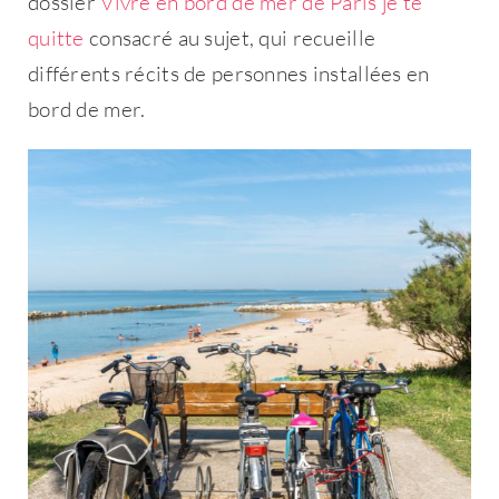
dossier
Vivre en bord de mer de Paris je te
quitte
consacré au sujet, qui recueille
Rester connecté
différents récits de personnes installées en
bord de mer.
Mot de passe oublié ?
Se connecter
Vous n'avez pas de compte ?
Créez
en un maintenant !