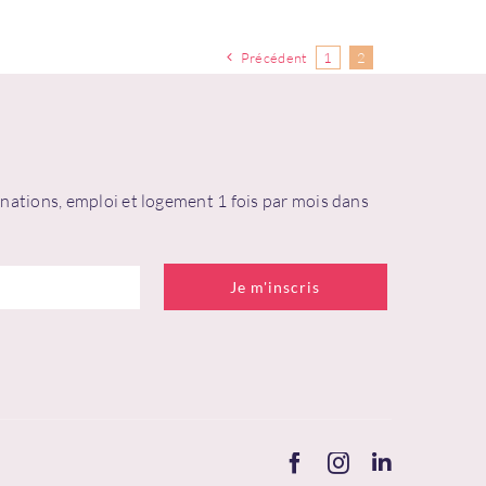
Précédent
1
2
tinations, emploi et logement 1 fois par mois dans
blié ?
Je m'inscris