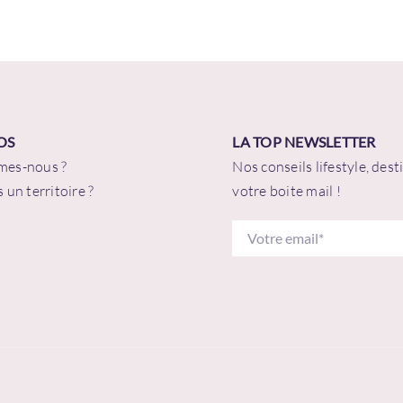
 de passe
*
OS
LA TOP NEWSLETTER
mes-nous ?
Nos conseils lifestyle, des
ester connecté
Mot de passe ou
 un territoire ?
votre boite mail !
Se connecter
n'avez pas de compte ?
Créez en un maintenant !