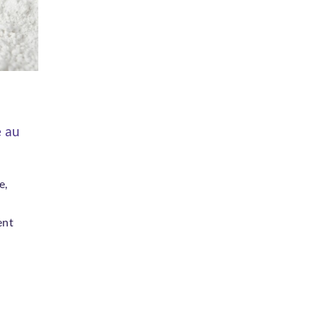
e au
e,
e
ent