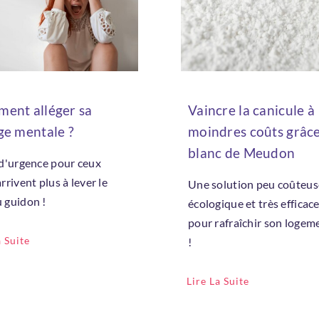
ent alléger sa
Vaincre la canicule à
ge mentale ?
moindres coûts grâc
blanc de Meudon
 d'urgence pour ceux
arrivent plus à lever le
Une solution peu coûteus
 guidon !
écologique et très efficac
Bienvenue !
pour rafraîchir son logem
a Suite
!
Lire La Suite
il
*