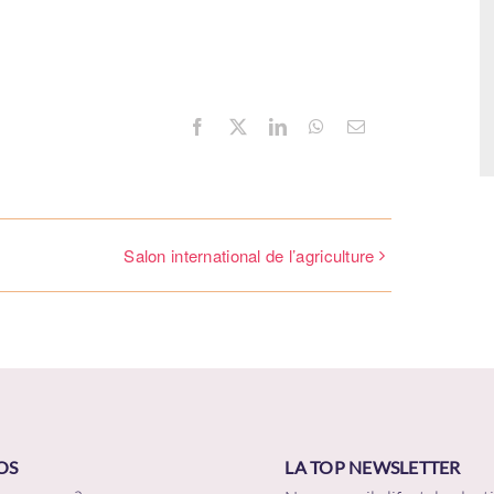
Bienvenue !
Facebook
X
LinkedIn
WhatsApp
Email
il
*
Salon international de l’agriculture
 de passe
*
OS
LA TOP NEWSLETTER