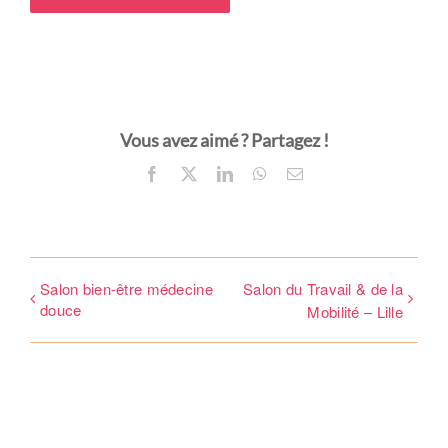
Bienvenue !
Email
*
Vous avez aimé ? Partagez !
Facebook
X
LinkedIn
WhatsApp
Email
Mot de passe
*
Salon bien-être médecine
Salon du Travail & de la
douce
Mobilité – Lille
Rester connecté
Mot de passe oublié ?