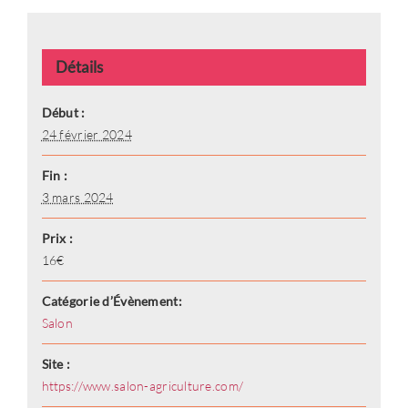
Se connecter
Détails
Vous n'avez pas de compte ?
Créez
Début :
en un maintenant !
24 février 2024
Fin :
3 mars 2024
Prix :
16€
Catégorie d’Évènement:
Salon
Site :
https://www.salon-agriculture.com/