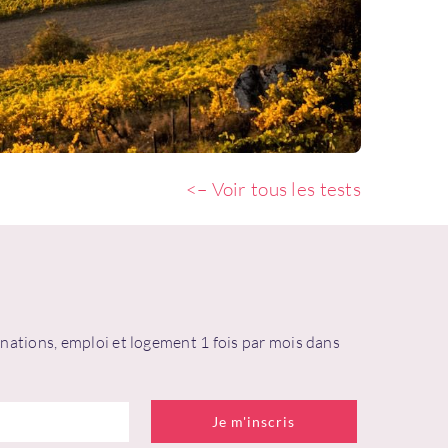
<– Voir tous les tests
tinations, emploi et logement 1 fois par mois dans
blié ?
Je m'inscris