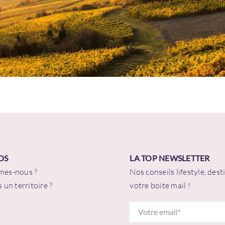
Bienvenue !
il
*
 de passe
*
OS
LA TOP NEWSLETTER
mes-nous ?
Nos conseils lifestyle, des
ester connecté
Mot de passe ou
 un territoire ?
votre boite mail !