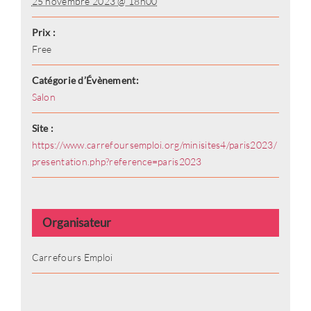
25 novembre 2023 @ 18h00
Prix :
Free
Rester connecté
Catégorie d’Évènement:
Salon
Mot de passe oublié ?
Site :
https://www.carrefoursemploi.org/minisites4/paris2023/
presentation.php?reference=paris2023
Se connecter
Vous n'avez pas de compte ?
Créez
Organisateur
en un maintenant !
Carrefours Emploi