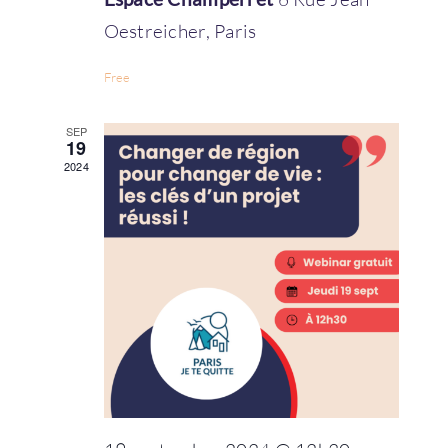
Email
*
Oestreicher, Paris
Free
Mot de passe
*
SEP
19
2024
Rester connecté
Mot de passe oublié ?
Se connecter