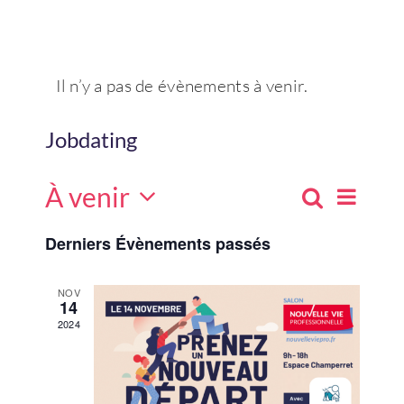
Connexion
Il n’y a pas de évènements à venir.
Jobdating
À venir
Navig
Recherch
Recher
Liste
de
Sélectionnez
Derniers Évènements passés
une
vues
et
date.
Évèn
navigat
NOV
14
2024
de
vues